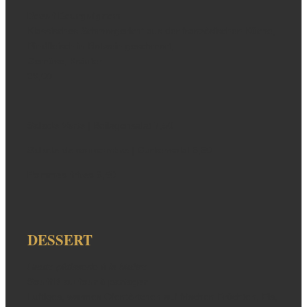
Boeuf Bourguignon
Klassisches Schmorgericht aus der französischen Küche,
Rindfleisch in Rotwein geschmort,
Gemüse, Kräuter
29,00
Salade Verte
| Beilagensalat 7,50
Salade de concombre
| Gurkensalat 5,50
Pommes frites
6,50
DESSERT
Haute pâtisserie à la Maître
Soufflé au four à partager
Luftiges, warmes Ofentörtchen auf frischen Früchten, Eis,