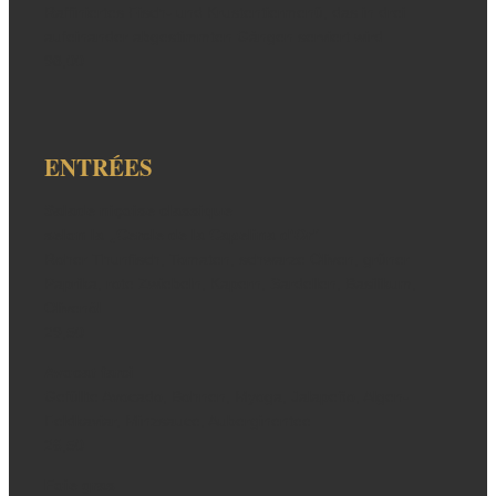
Raffiniertes Fisch- und Krustentiermenü, das in drei
aufeinander abgestimmten Gängen serviert wird
98,00
ENTRÉES
Salade niçoise classique
selon la „Cercle de la Capelina d‘Or“
Roher Thunfisch, Tomaten, schwarze Oliven, grüner
Paprika, rote Zwiebeln, Kapern, Sardellen, Basilikum,
Olivenöl
29,50
Avocat farci
Gefüllte Avocado, Bohnen, Myoga, Jalapeño, Algen-
Feldkaviar, Minzsauce, Auberginentee
26,50
Foie gras