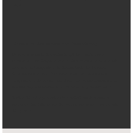
18,50
Hinweis zur Speisekarte und Reservierung
Unsere à la carte Speisekarte gilt für Tische bis 6
Personen. Für Gruppen von 7 bis 9 Personen bieten wir
eine speziell abgestimmte Speisekarte für kleinere
Gesellschaften. Ab 10 Personen ist eine persönliche
Absprache erforderlich, um Ihnen ein reibungsloses und
hochwertiges kulinarisches Erlebnis zu gewährleisten.
Sollten Sie Allergien oder Unverträglichkeiten haben,
sprechen Sie bitte unser Servicepersonal an – wir beraten
Sie gerne!