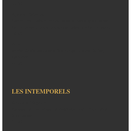
55,00
Agneau Oriental
Lamm Orientalisch, mit Auberginenpaste gratinierter
Lammrücken, Cous Cous, orientalisches Lammragout
46,50
Sole
an der Gräte gebratene Seezunge, braune Butter,
Kartoffeln
44,50
LES INTEMPORELS
Soupe à l‘Oignon
Klassische Französische Zwiebelsuppe mit Gruyère
überbacken
12,50