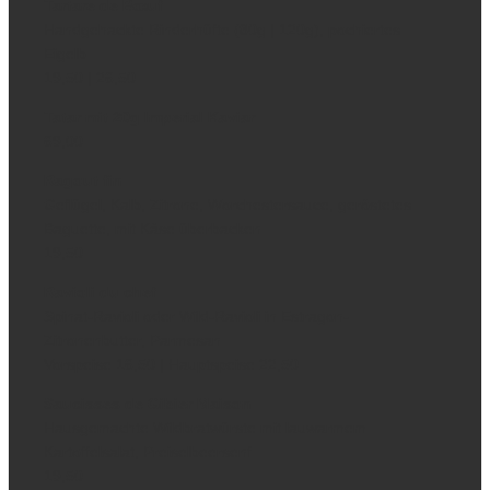
Tartare de Bœuf
Handgehackte Rinderhüfte (80g | 120g), pochiertes
Eigelb
19,50 | 26,50
Tatar mit 20g Imperial Kaviar
69,00
Ragout fin
Geflügel, Kalb, Zitrone, Worchestersauce, geröstetes
Baguette, mit Käse überbacken
19,50
Ravioli du chef
Spinat-Ravioli oder Wild-Ravioli in Estragon-
Zitronenbutter, Parmesan
Vorspeise 16,50 | Hauptspeise 22,50
Saucisses de Gibier Maison
Hausgemachte Wildbratwürste mit lauwarmem
Kartoffelsalat, Preiselbeersenf
19,50