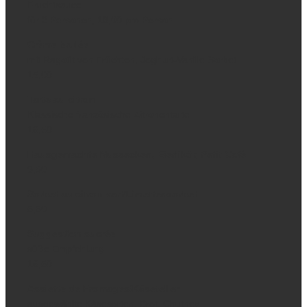
Fruchtsauce
für 2 Personen, 18,00 pro Person
Crème brulée
mit Ragoût von Früchten, Joghurt-Vanille Sorbet
15,00
Tarte au citron
Klassische französische Zitronentarte
16,50
Hausgemachte Nussecken, Eierlikör, Petit Café
9,50
Sorbet au citron vert/Limettensorbet
5,50
Suggestion sucrée
süße Empfehlung
16,50
Assiette de Fromages/Käseteller
ausgewählte Käsesorten, Brot, Chutney