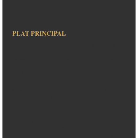
32,50
PLAT PRINCIPAL
Aile de raie meunière, beurre noisette aux câpres,
salade de mâche
Lauwarmer Rochenflügel, Kapernbutter, junger Salat,
Kartoffeln
39,50
Variation tiède de lapin
Lauwarme Variation vom Kaninchen – Rücken, Keule,
Bauch, Leber – mit gegrilltem Gemüse, feinem Olivenöl,
Tomatenbrot
36,50
Pigeon de Mieral en deux façons
Ganze Mieral-Taube, die Brust mit Erbsen, Zwiebeln,
gebratenen Pilzen, die Keule mit einem kleinen Salat