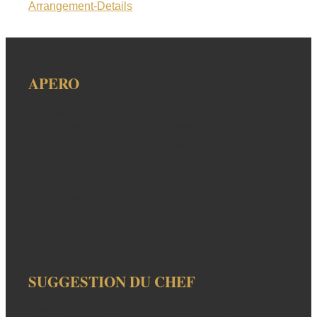
Arrangement-Details
APERO
Entrées Maison
Hausgebackenes Kartoffelbrot, Salzbutter,
Olivenöl, Rillettes, Kresse, eingelegte Radieschen,
Wildschinken
8,50
1 Portion Brot zusätzlich
2,50
SUGGESTION DU CHEF
Menu Poissons et Crustacés en Trois Services