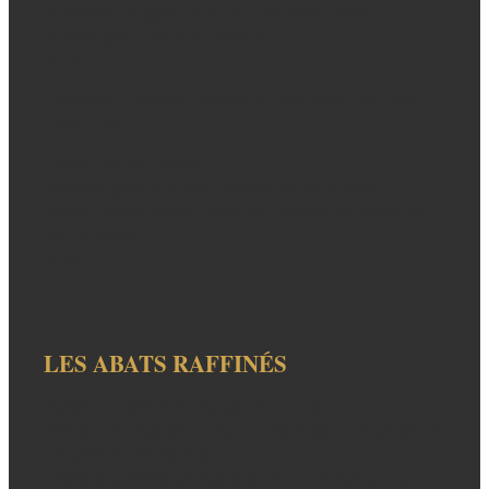
Getrüffelter Gugelhupf von der Gänsestopfleber,
Portweingelee, Chutney, Brioche
36,50
Fortissimo, Likörwein, Heymann Löwenstein, Winningen
0,05l 12,50
Langouste de Tristan
Tristanlanguste aus dem Südatlantik, sanft gegart,
Karottenpüree, Ingwer, Koriander, Passionsfruchtsauce,
braune Butter
45,00
LES ABATS RAFFINÉS
Variations raffinées des abats de veau
Variation von Kalbsinnereien auf Radieschencarpaccio mit
Kartoffel-Senfvinaigrette
Kalbsbries, Kalbskopf, Kalbsnierchen und Kalbszunge